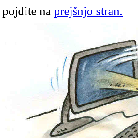
pojdite na
prejšnjo stran.