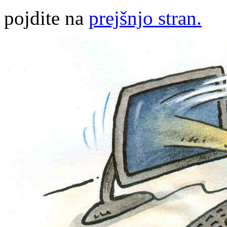
pojdite na
prejšnjo stran.