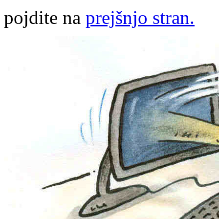
pojdite na
prejšnjo stran.