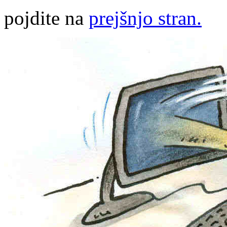
pojdite na
prejšnjo stran.