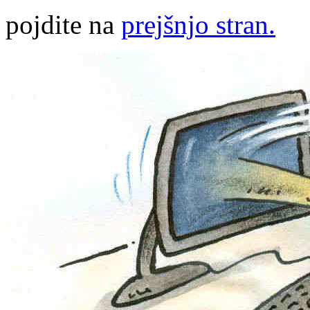
pojdite na
prejšnjo stran.