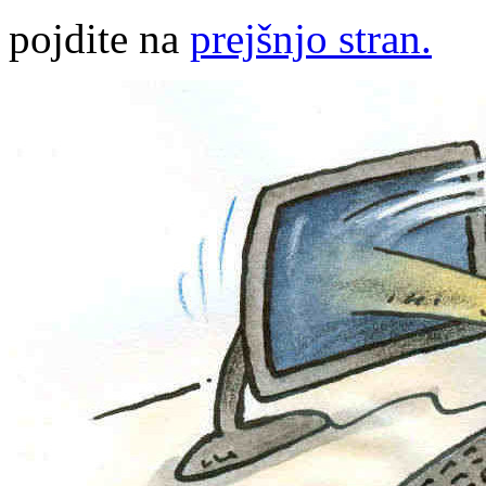
pojdite na
prejšnjo stran.