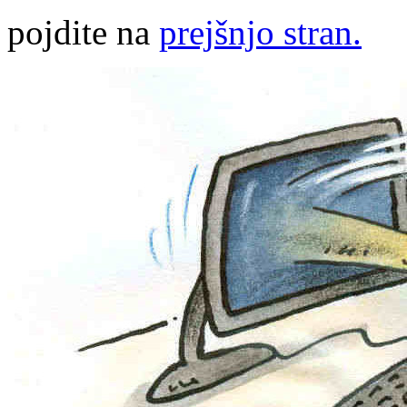
pojdite na
prejšnjo stran.