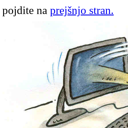
pojdite na
prejšnjo stran.