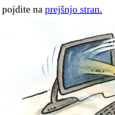
pojdite na
prejšnjo stran.