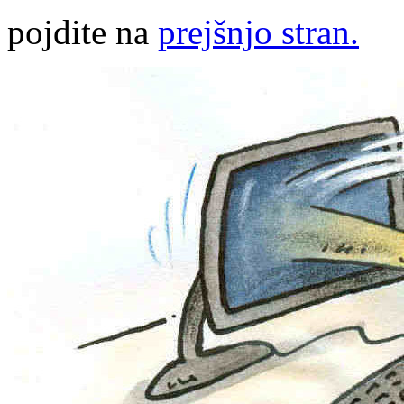
pojdite na
prejšnjo stran.