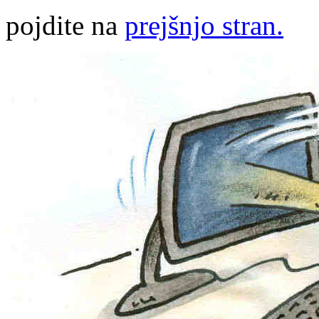
pojdite na
prejšnjo stran.