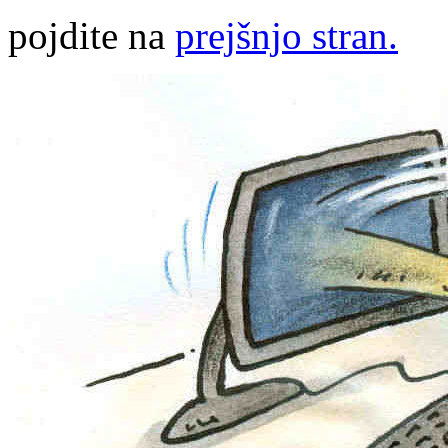
pojdite na
prejšnjo stran.