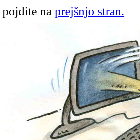
pojdite na
prejšnjo stran.