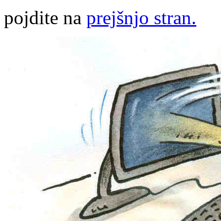
pojdite na
prejšnjo stran.