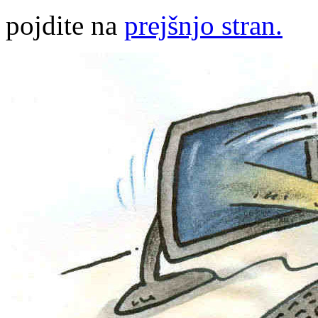
pojdite na
prejšnjo stran.