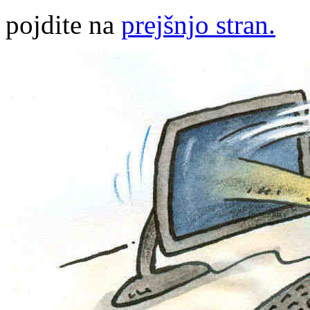
pojdite na
prejšnjo stran.