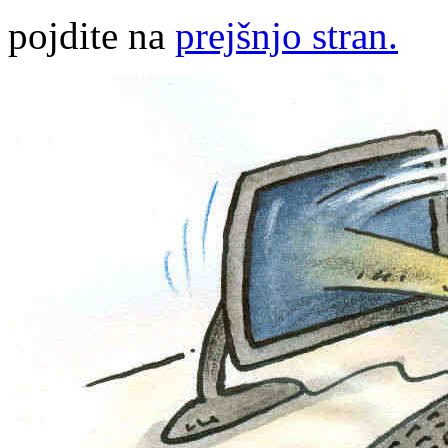
pojdite na
prejšnjo stran.