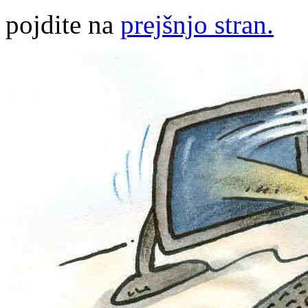
pojdite na
prejšnjo stran.