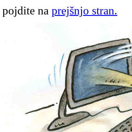
pojdite na
prejšnjo stran.