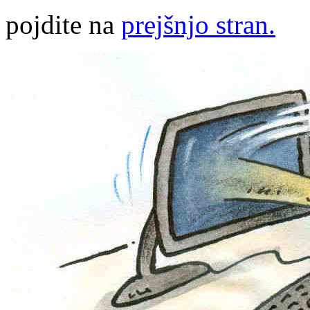
pojdite na
prejšnjo stran.