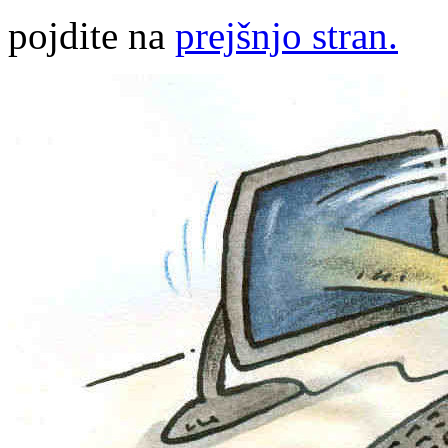
pojdite na
prejšnjo stran.