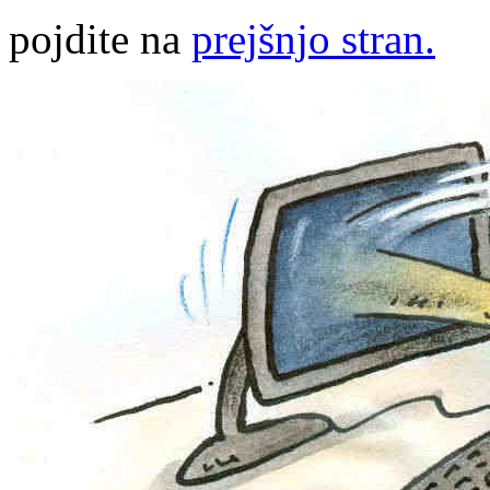
pojdite na
prejšnjo stran.