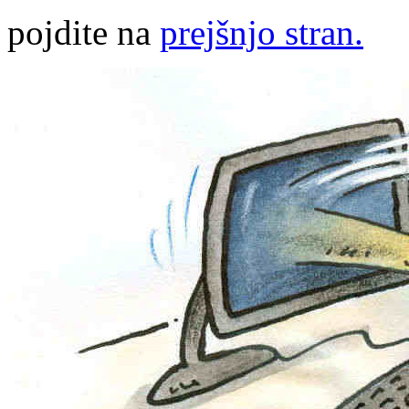
pojdite na
prejšnjo stran.