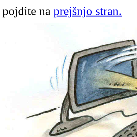
pojdite na
prejšnjo stran.