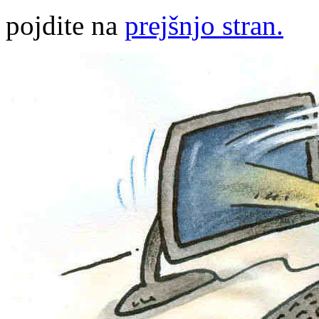
pojdite na
prejšnjo stran.