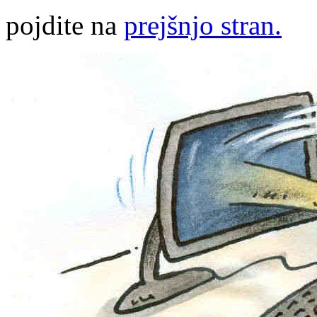
pojdite na
prejšnjo stran.