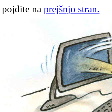
pojdite na
prejšnjo stran.