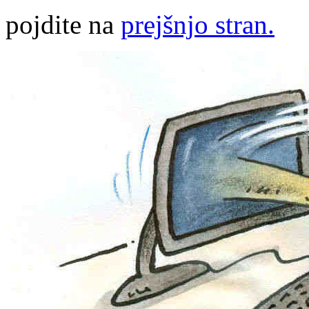
pojdite na
prejšnjo stran.