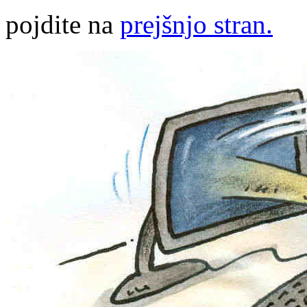
pojdite na
prejšnjo stran.