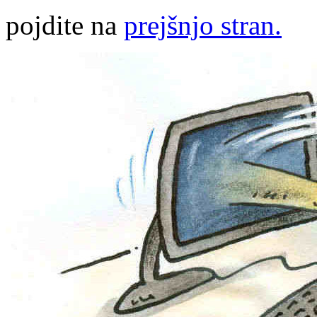
pojdite na
prejšnjo stran.