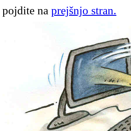
pojdite na
prejšnjo stran.