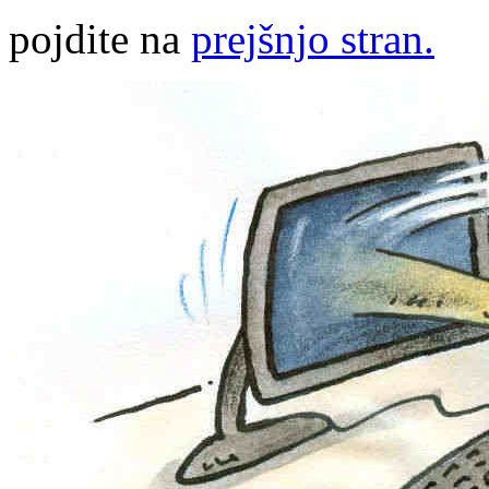
pojdite na
prejšnjo stran.