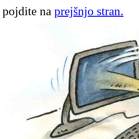
pojdite na
prejšnjo stran.