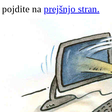
pojdite na
prejšnjo stran.