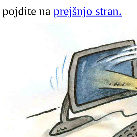
pojdite na
prejšnjo stran.