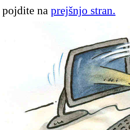
pojdite na
prejšnjo stran.