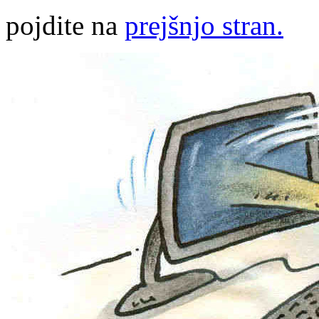
pojdite na
prejšnjo stran.