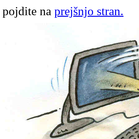
pojdite na
prejšnjo stran.