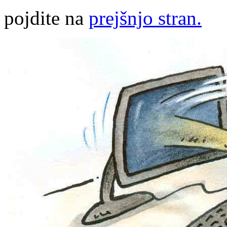
pojdite na
prejšnjo stran.