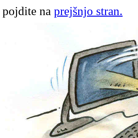
pojdite na
prejšnjo stran.