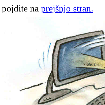
pojdite na
prejšnjo stran.