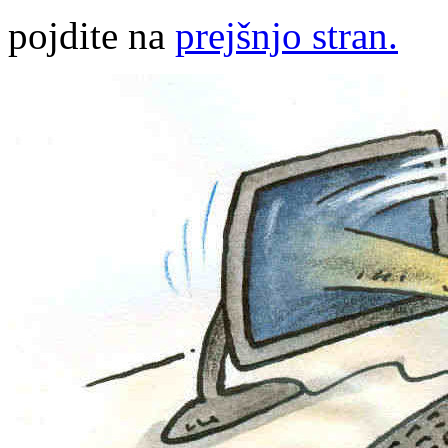
pojdite na
prejšnjo stran.