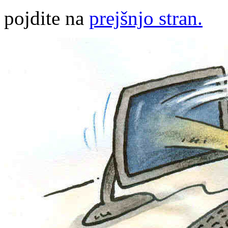
pojdite na
prejšnjo stran.