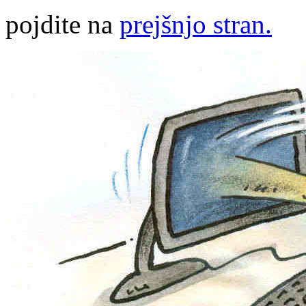
pojdite na
prejšnjo stran.