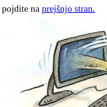
pojdite na
prejšnjo stran.