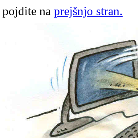
pojdite na
prejšnjo stran.