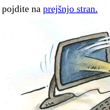
pojdite na
prejšnjo stran.