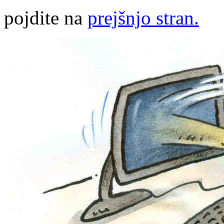
pojdite na
prejšnjo stran.