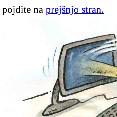
pojdite na
prejšnjo stran.