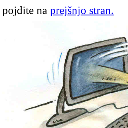
pojdite na
prejšnjo stran.